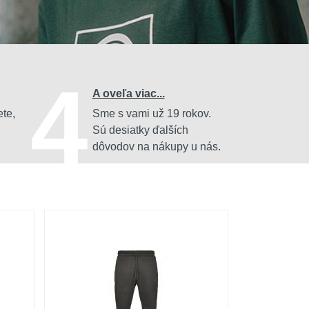
4
A oveľa viac...
ete,
Sme s vami už 19 rokov.
Sú desiatky ďalších
dôvodov na nákupy u nás.