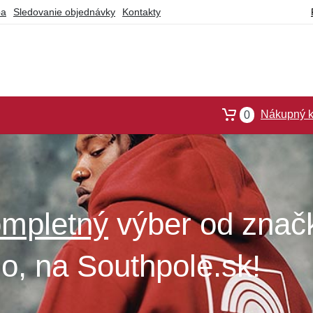
ba
Sledovanie objednávky
Kontakty
Nákupný k
0
výber od znač
o, na Southpole.sk!