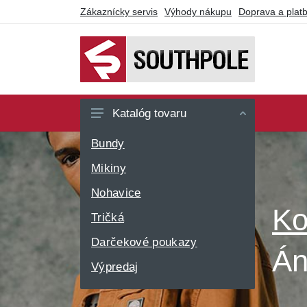
Zákaznícky servis
Výhody nákupu
Doprava a plat
Katalóg tovaru
Bundy
Mikiny
Nohavice
Tričká
Darčekové poukazy
Án
Výpredaj