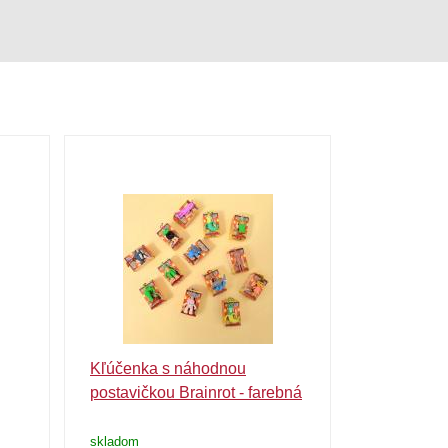
Kľúčenka s náhodnou
Balíček ka
postavičkou Brainrot - farebná
Brainrot 8 
skladom
skladom