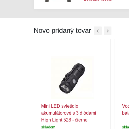
Novo pridaný tovar
na kartu
Mini LED svietidlo
Vod
NFC platby
akumulátorové s 3 diódami
bat
High Light 528 - čierne
skladom
skl