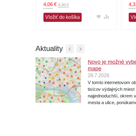
4,06
€
4,3
4,30 €
Vložiť do košíka
Vl
Aktuality
Novo je možné vybe
mape
28.7.2026
mocou služby
né splátky sa
V tomto internetovom o
 navýšenia a
tisícov výdajných miest
 SkipPay je
najjednoduchší, okrem 
mesta a ulice, ponúkam
na mape. Pri objednávaní