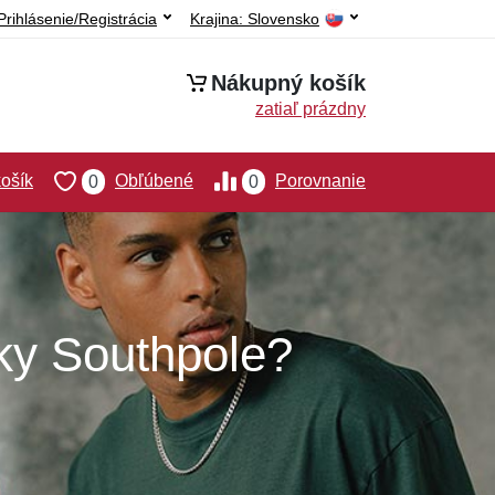
Prihlásenie/Registrácia
Krajina:
Slovensko
Nákupný košík
zatiaľ prázdny
ošík
Obľúbené
Porovnanie
0
0
ky Southpole?