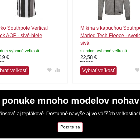
čko Southpole Vertical
Mikina s kapucňou Southp
ck AOP - sivé-biele
Marled Tech Fleece - svetl
sivá
adom vybrané veľkosti
skladom vybrané veľkosti
19
€
22,58
€
brať veľkosť
Vybrať veľkosť
 ponuke mnoho modelov nohav
ínsové aj teplákové. Dostupné navyše aj vo väčších veľkostiach
Pozrite sa