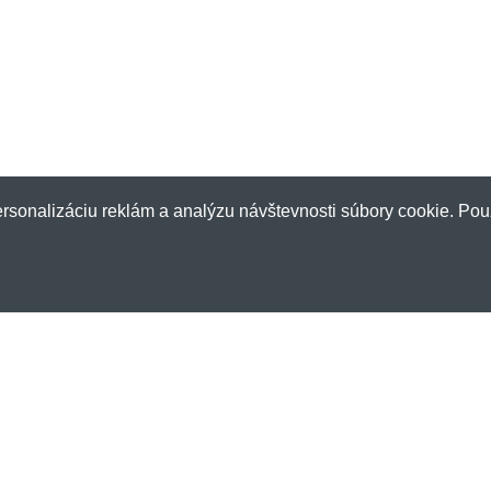
rsonalizáciu reklám a analýzu návštevnosti súbory cookie. Pou
Zákaznícky servis
Nov
Doprava a platba
Chcet
Obchodné podmienky
zľavá
Ochrana osobných údajov
E-mai