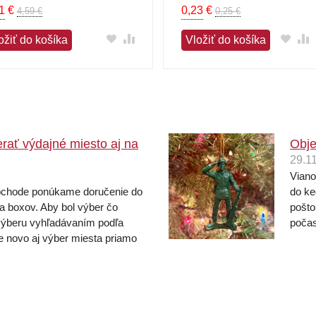
1
€
0,23
€
4,59 €
0,25 €
ožiť do košíka
Vložiť do košíka
rať výdajné miesto aj na
Obje
29.1
Viano
bchode ponúkame doručenie do
do ke
 a boxov. Aby bol výber čo
pošto
výberu vyhľadávaním podľa
počas
e novo aj výber miesta priamo
posle
 po výbere dopravcu kliknite ...