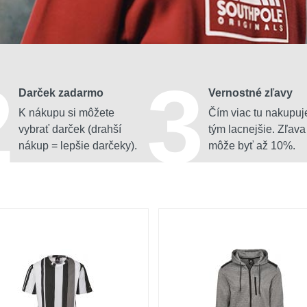
2
3
Darček zadarmo
Vernostné zľavy
K nákupu si môžete
Čím viac tu nakupuj
vybrať darček (drahší
tým lacnejšie. Zľava
nákup = lepšie darčeky).
môže byť až 10%.