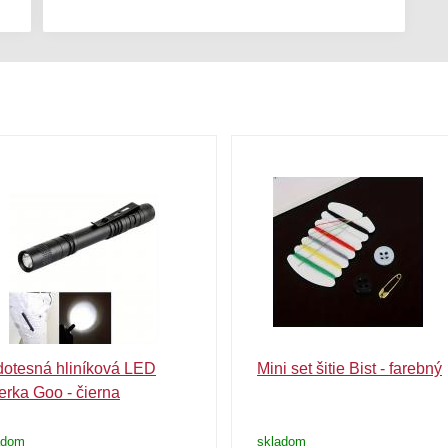
otesná hliníková LED
Mini set šitie Bist - farebný
erka Goo - čierna
adom
skladom