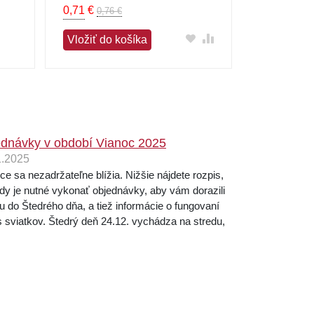
0,71
€
0,67
€
(
0,0
0,76 €
Vložiť do košíka
Vložiť do
dnávky v období Vianoc 2025
1.2025
ce sa nezadržateľne blížia. Nižšie nájdete rozpis,
dy je nutné vykonať objednávky, aby vám dorazili
u do Štedrého dňa, a tiež informácie o fungovaní
 sviatkov. Štedrý deň 24.12. vychádza na stredu,
dný pracovný deň je tak utorok 23....