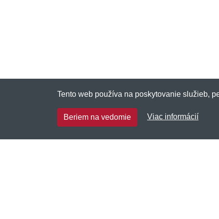
Tento web používa na poskytovanie služieb, pe
Viac informácií
Beriem na vedomie
Southpole.sk
Netnakup s.r.o., Tyršova 271, 43801 Žatec,
Česká republika
✉
info@netnakup.sk