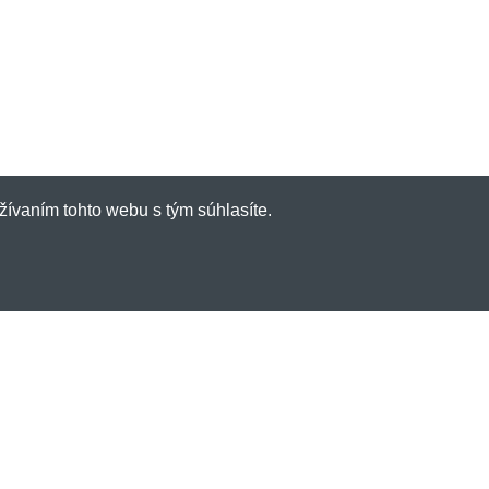
žívaním tohto webu s tým súhlasíte.
inky emailom
e dostávať informácie o novinkách a
ch? A navyše 3% zľavu na váš prvý nákup?
l: