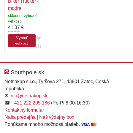
Biker Trucker -
modrá
skladom vybrané
veľkosti
41,37
€
Vybrať
veľkosť
Southpole.sk
Netnakup s.r.o., Tyršova 271, 43801 Žatec, Česká
republika
✉
info@netnakup.sk
☎
+421 222 205 186
(Po-Pi 8:00-16:30)
Kontaktný formulár
Naša predajňa
|
Náš výdajný box
Ponúkame mnoho možností platieb.