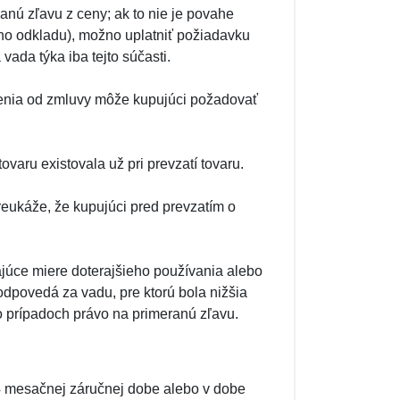
nú zľavu z ceny; ak to nie je povahe
o odkladu), možno uplatniť požiadavku
vada týka iba tejto súčasti.
penia od zmluvy môže kupujúci požadovať
varu existovala už pri prevzatí tovaru.
reukáže, že kupujúci pred prevzatím o
úce miere doterajšieho používania alebo
dpovedá za vadu, pre ktorú bola nižšia
 prípadoch právo na primeranú zľavu.
4 mesačnej záručnej dobe alebo v dobe