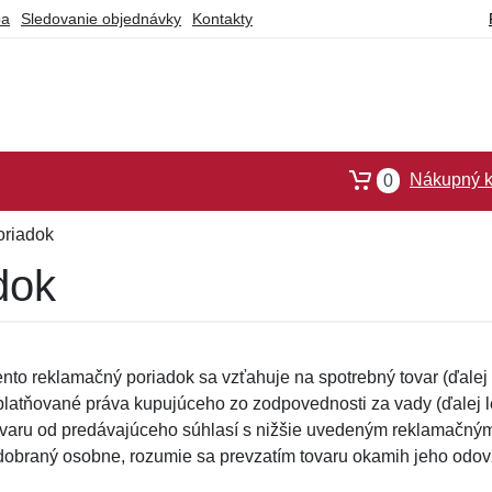
ba
Sledovanie objednávky
Kontakty
Nákupný k
0
oriadok
dok
ento reklamačný poriadok sa vzťahuje na spotrebný tovar (ďalej l
platňované práva kupujúceho zo zodpovednosti za vady (ďalej l
ovaru od predávajúceho súhlasí s nižšie uvedeným reklamačným 
dobraný osobne, rozumie sa prevzatím tovaru okamih jeho odov