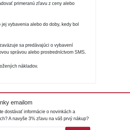
adovať primeranú zľavu z ceny alebo
 jej vybavenia alebo do doby, kedy bol
 zaväzuje sa predávajúci o vybavení
lovou správou alebo prostredníctvom SMS.
ložených nákladov.
inky emailom
e dostávať informácie o novinkách a
ch? A navyše 3% zľavu na váš prvý nákup?
l: