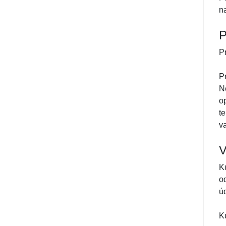
na
P
P
P
N
o
t
v
V
K
o
ú
K