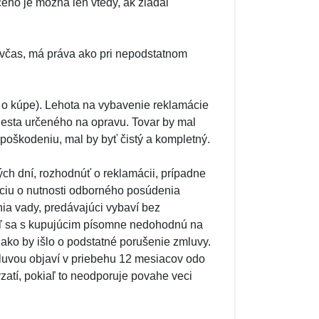
ho je možná len vtedy, ak žiadal
 včas, má práva ako pri nepodstatnom
 o kúpe). Lehota na vybavenie reklamácie
esta určeného na opravu. Tovar by mal
poškodeniu, mal by byť čistý a kompletný.
ch dní, rozhodnúť o reklamácii, prípadne
áciu o nutnosti odborného posúdenia
ia vady, predávajúci vybaví bez
iaľ sa s kupujúcim písomne nedohodnú na
, ako by išlo o podstatné porušenie zmluvy.
luvou objaví v priebehu 12 mesiacov odo
evzatí, pokiaľ to neodporuje povahe veci