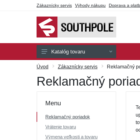
Zákaznícky servis
Výhody nákupu
Doprava a plat
Katalóg tovaru
Bundy
Úvod
Zákaznícky servis
Reklamačný p
Mikiny
Reklamačný poria
Nohavice
Tričká
Menu
T
Darčekové poukazy
u
Reklamačný poriadok
Výpredaj
t
Vrátenie tovaru
o
Výmena veľkosti a tovaru