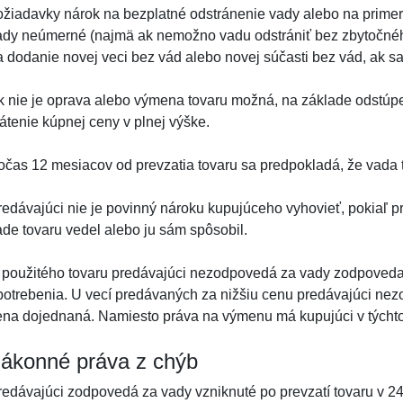
ožiadavky nárok na bezplatné odstránenie vady alebo na primera
ady neúmerné (najmä ak nemožno vadu odstrániť bez zbytočnéh
a dodanie novej veci bez vád alebo novej súčasti bez vád, ak sa 
k nie je oprava alebo výmena tovaru možná, na základe odstú
rátenie kúpnej ceny v plnej výške.
očas 12 mesiacov od prevzatia tovaru sa predpokladá, že vada to
redávajúci nie je povinný nároku kupujúceho vyhovieť, pokiaľ p
ade tovaru vedel alebo ju sám spôsobil.
 použitého tovaru predávajúci nezodpovedá za vady zodpovedaj
potrebenia. U vecí predávaných za nižšiu cenu predávajúci nezo
ena dojednaná. Namiesto práva na výmenu má kupujúci v týchto
ákonné práva z chýb
redávajúci zodpovedá za vady vzniknuté po prevzatí tovaru v 2