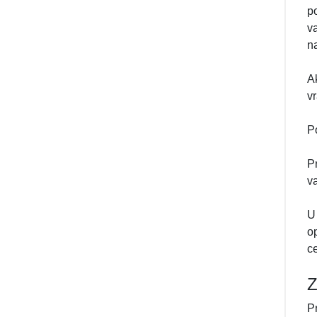
p
v
n
A
v
P
P
v
U
o
c
Z
P