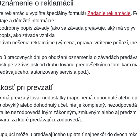
známenie o reklamácii
re reklamáciu vyplňte špeciálny formulár
Zadanie reklamácie
. 
aje a dôležité informácie:
 podrobný popis závady (ako sa závada prejavuje, aký má vplyv 
 popis, ako závada vznikla
 návrh riešenia reklamácie (výmena, oprava, vrátenie peňazí, iné
o 3 pracovných dní po obdržaní oznámenia o závadách predáva
ostupe v závislosti od druhu tovaru, predovšetkým o tom, kam má
redávajúceho, autorizovaný servis a pod.).
kosť pri prevzatí
k má prevzatý tovar nedostatky (napr. nemá dohodnuté alebo op
a obvyklý alebo dohodnutý účel, nie je kompletný, nezodpovedá
valite nezodpovedá iným zákonným, zmluvným alebo aj predzm
ovaru, za ktoré predávajúci zodpovedá.
upujúci môže u predávajúceho uplatniť najneskôr do dvoch rokov