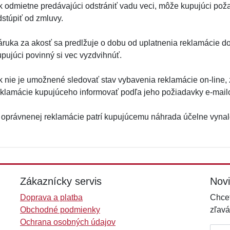
k odmietne predávajúci odstrániť vadu veci, môže kupujúci pož
dstúpiť od zmluvy.
áruka za akosť sa predlžuje o dobu od uplatnenia reklamácie do
upujúci povinný si vec vyzdvihnúť.
k nie je umožnené sledovať stav vybavenia reklamácie on-line,
eklamácie kupujúceho informovať podľa jeho požiadavky e-mai
 oprávnenej reklamácie patrí kupujúcemu náhrada účelne vyna
Zákaznícky servis
Nov
Doprava a platba
Chcet
Obchodné podmienky
zľavá
Ochrana osobných údajov
E-mai