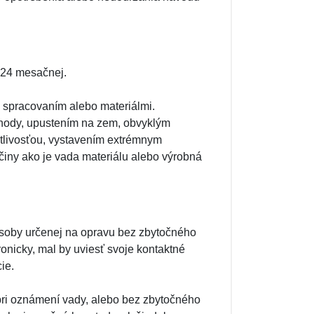
 24 mesačnej.
spracovaním alebo materiálmi.
ehody, upustením na zem, obvyklým
tlivosťou, vystavením extrémnym
íčiny ako je vada materiálu alebo výrobná
osoby určenej na opravu bez zbytočného
ronicky, mal by uviesť svoje kontaktné
ie.
pri oznámení vady, alebo bez zbytočného