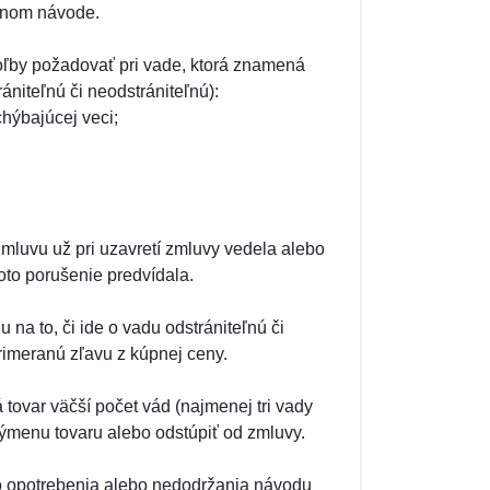
jenom návode.
voľby požadovať pri vade, ktorá znamená
ániteľnú či neodstrániteľnú):
hýbajúcej veci;
zmluvu už pri uzavretí zmluvy vedela alebo
oto porušenie predvídala.
na to, či ide o vadu odstrániteľnú či
rimeranú zľavu z kúpnej ceny.
tovar väčší počet vád (najmenej tri vady
výmenu tovaru alebo odstúpiť od zmluvy.
o opotrebenia alebo nedodržania návodu