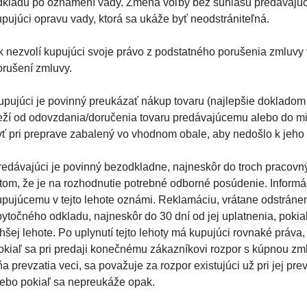
dkladu po oznámení vady. Zmena voľby bez súhlasu predávajúce
upujúci opravu vady, ktorá sa ukáže byť neodstrániteľná.
k nezvolí kupujúci svoje právo z podstatného porušenia zmluvy
orušení zmluvy.
upujúci je povinný preukázať nákup tovaru (najlepšie dokladom
eží od odovzdania/doručenia tovaru predávajúcemu alebo do mi
yť pri preprave zabalený vo vhodnom obale, aby nedošlo k jeho 
redávajúci je povinný bezodkladne, najneskôr do troch pracovný
 tom, že je na rozhodnutie potrebné odborné posúdenie. Inform
upujúcemu v tejto lehote oznámi. Reklamáciu, vrátane odstránen
bytočného odkladu, najneskôr do 30 dní od jej uplatnenia, pok
lhšej lehote. Po uplynutí tejto lehoty má kupujúci rovnaké práva
okiaľ sa pri predaji konečnému zákazníkovi rozpor s kúpnou zm
a prevzatia veci, sa považuje za rozpor existujúci už pri jej pr
lebo pokiaľ sa nepreukáže opak.