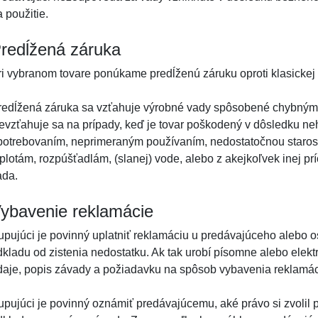
 použitie.
redĺžená záruka
ri vybranom tovare ponúkame predĺženú záruku oproti klasickej
redĺžená záruka sa vzťahuje výrobné vady spôsobené chybným 
evzťahuje sa na prípady, keď je tovar poškodený v dôsledku n
potrebovaním, neprimeraným používaním, nedostatočnou staros
eplotám, rozpúšťadlám, (slanej) vode, alebo z akejkoľvek inej pr
ada.
ybavenie reklamácie
upujúci je povinný uplatniť reklamáciu u predávajúceho alebo 
dkladu od zistenia nedostatku. Ak tak urobí písomne alebo elekt
daje, popis závady a požiadavku na spôsob vybavenia reklamác
upujúci je povinný oznámiť predávajúcemu, aké právo si zvolil 