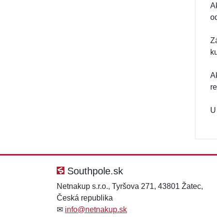
A
o
Z
k
A
r
U
Southpole.sk
Netnakup s.r.o., Tyršova 271, 43801 Žatec,
Česká republika
✉
info@netnakup.sk