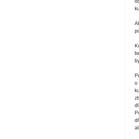
o
k
A
p
K
b
b
P
o
k
z
d
P
dň
a