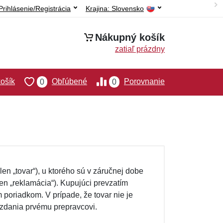
Prihlásenie/Registrácia
Krajina:
Slovensko
Nákupný košík
zatiaľ prázdny
ošík
Obľúbené
Porovnanie
0
0
en „tovar“), u ktorého sú v záručnej dobe
en „reklamácia“). Kupujúci prevzatím
poriadkom. V prípade, že tovar nie je
zdania prvému prepravcovi.