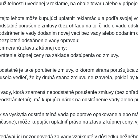
oužiteľnosti uvedenej v reklame, na obale tovaru alebo v pripo
 tejto lehote môže kupujúci uplatniť reklamáciu a podľa svojej 
odstatné porušenie zmluvy (bez ohľadu na to, či ide o vadu odstr
 odstránenie vady dodaním novej veci bez vady alebo dodaním c
 bezplatné odstránenie vady opravou;
 primeranú zľavu z kúpnej ceny;
 vrátenie kúpnej ceny na základe odstúpenia od zmluvy.
odstatné je také porušenie zmluvy, o ktorom strana porušujúca 
usela vedieť, že by druhá strana zmluvu neuzavrela, pokiaľ by t
 vady, ktorá znamená nepodstatné porušenie zmluvy (bez ohľadu 
eodstrániteľnú), má kupujúci nárok na odstránenie vady alebo p
k sa vyskytla odstrániteľná vada po oprave opakovane alebo má 
účasne), môže kupujúci uplatniť právo na zľavu z kúpnej ceny, 
redávajúci nezodpovedá za vady vzniknuté v dôsledku bežnéh