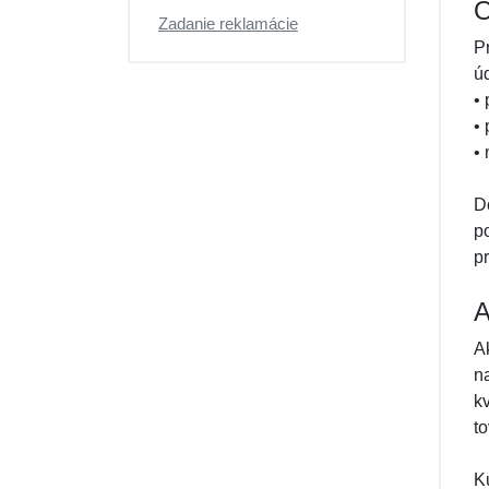
O
Zadanie reklamácie
P
úd
•
•
•
D
p
p
A
A
n
k
t
K