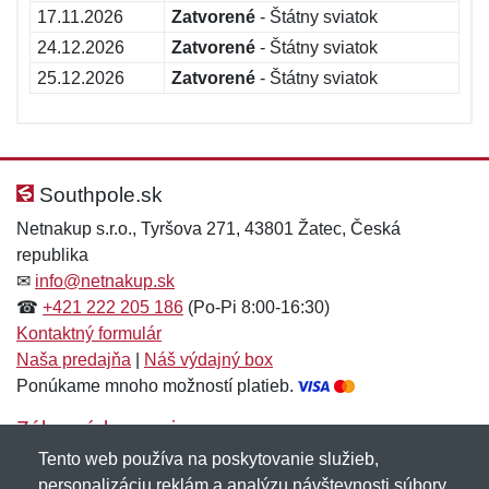
17.11.2026
Zatvorené
- Štátny sviatok
24.12.2026
Zatvorené
- Štátny sviatok
25.12.2026
Zatvorené
- Štátny sviatok
Southpole.sk
Netnakup s.r.o., Tyršova 271, 43801 Žatec, Česká
republika
✉
info@netnakup.sk
☎
+421 222 205 186
(Po-Pi 8:00-16:30)
Kontaktný formulár
Naša predajňa
|
Náš výdajný box
Ponúkame mnoho možností platieb.
Zákaznícky servis
Tento web používa na poskytovanie služieb,
Novinky emailom
personalizáciu reklám a analýzu návštevnosti súbory